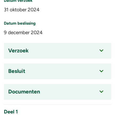
Datum verzoek
31 oktober 2024
Datum beslissing
9 december 2024
Verzoek
Accordion
item
is
Besluit
ingeklapt
Accordion
item
is
Documenten
ingeklapt
Accordion
item
Deel 1
is