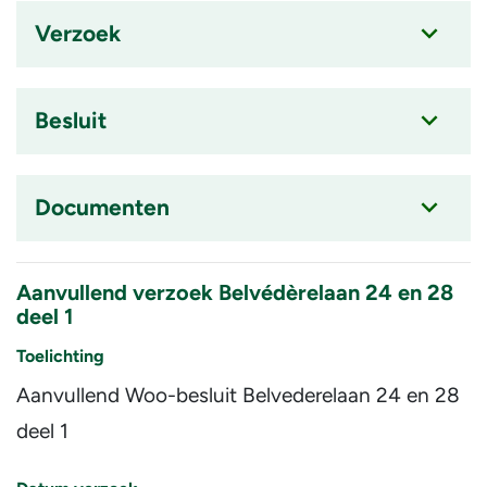
Verzoek
Accordion
item
is
Besluit
ingeklapt
Accordion
item
is
Documenten
ingeklapt
Accordion
item
Aanvullend verzoek Belvédèrelaan 24 en 28
is
deel 1
ingeklapt
Toelichting
Aanvullend Woo-besluit Belvederelaan 24 en 28
deel 1