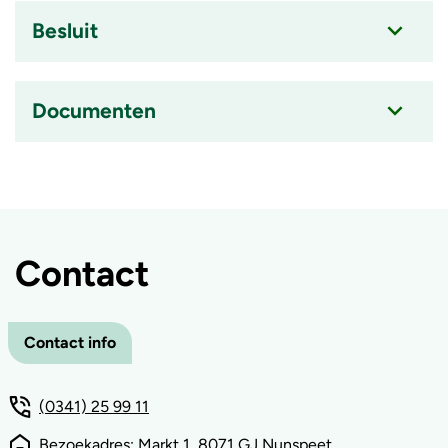
item
is
Besluit
ingeklapt
Accordion
item
is
Documenten
ingeklapt
Accordion
item
is
ingeklapt
Contact
Contact info
(0341) 25 99 11
Bezoekadres: Markt 1, 8071 GJ Nunspeet