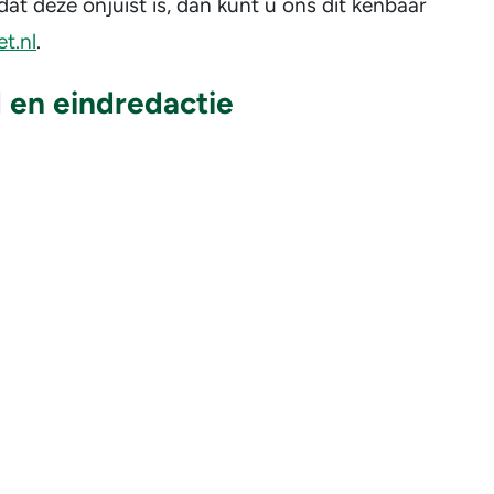
t deze onjuist is, dan kunt u ons dit kenbaar
t.nl
.
 en eindredactie