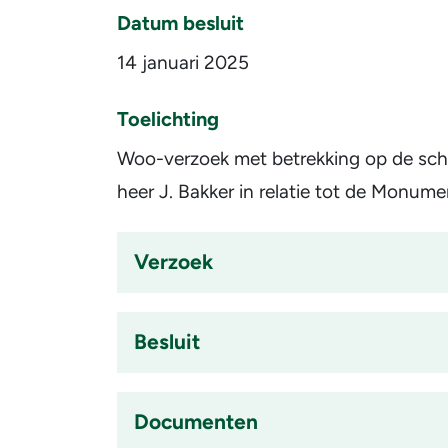
Datum besluit
14 januari 2025
Toelichting
Woo-verzoek met betrekking op de sch
heer J. Bakker in relatie tot de Monum
Verzoek
Accordion
item
is
Besluit
ingeklapt
Accordion
item
is
Documenten
ingeklapt