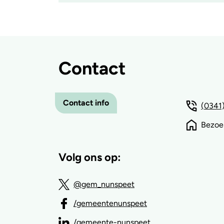
Accordion
item
is
ingeklapt
Contact
Contact info
(0341)
Bezoe
Volg ons op:
@gem_nunspeet
/gemeentenunspeet
/gemeente-nunspeet