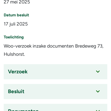
27 mei 2025
Datum besluit
17 juli 2025
Toelichting
Woo-verzoek inzake documenten Bredeweg 73,
Hulshorst.
Verzoek
Accordion
item
is
Besluit
ingeklapt
Accordion
item
is