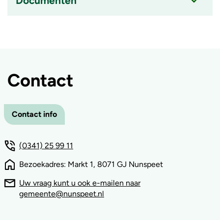
Documenten
ingeklapt
Accordion
item
is
ingeklapt
Contact
Contact info
(0341) 25 99 11
Bezoekadres: Markt 1, 8071 GJ Nunspeet
Uw vraag kunt u ook e-mailen naar
gemeente@nunspeet.nl