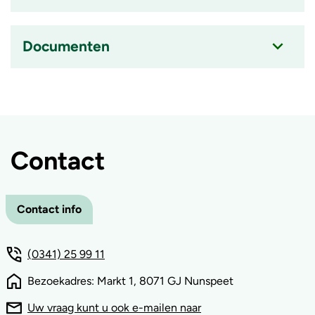
ingeklapt
Accordion
item
is
Documenten
ingeklapt
Accordion
item
is
ingeklapt
Contact
Contact info
(0341) 25 99 11
Bezoekadres: Markt 1, 8071 GJ Nunspeet
Uw vraag kunt u ook e-mailen naar