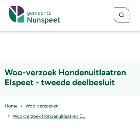
Waar kunne
Zoekknop
Woo-verzoek Hondenuitlaatren
Elspeet - tweede deelbesluit
Home
Woo-verzoeken
Woo-verzoek Hondenuitlaatren E…