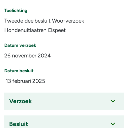
Toelichting
Tweede deelbesluit Woo-verzoek
Hondenuitlaatren Elspeet
Datum verzoek
26 november 2024
Datum besluit
13 februari 2025
Verzoek
Accordion
item
is
Besluit