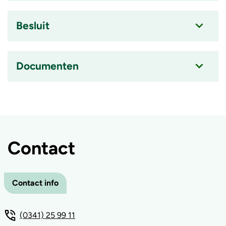
item
is
Besluit
ingeklapt
Accordion
item
is
Documenten
ingeklapt
Accordion
item
is
ingeklapt
Contact
Contact info
(0341) 25 99 11