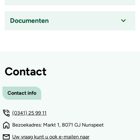
ingeklapt
Accordion
item
is
Documenten
ingeklapt
Accordion
item
is
ingeklapt
Contact
Contact info
(0341) 25 99 11
Bezoekadres: Markt 1, 8071 GJ Nunspeet
Uw vraag kunt u ook e-mailen naar