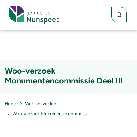
Waar kunne
Zoekknop
Woo-verzoek
Monumentencommissie Deel III
Home
Woo-verzoeken
Woo-verzoek Monumentencommissi…