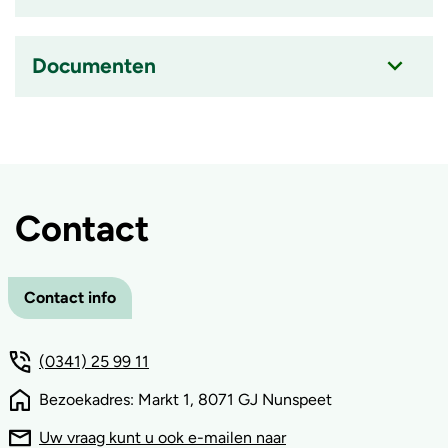
ingeklapt
Accordion
item
is
Documenten
ingeklapt
Accordion
item
is
ingeklapt
Contact
Contact info
(0341) 25 99 11
Bezoekadres: Markt 1, 8071 GJ Nunspeet
Uw vraag kunt u ook e-mailen naar