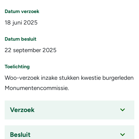
Datum verzoek
18 juni 2025
Datum besluit
22 september 2025
Toelichting
Woo-verzoek inzake stukken kwestie burgerleden
Monumentencommissie.
Verzoek
Accordion
item
is
Besluit