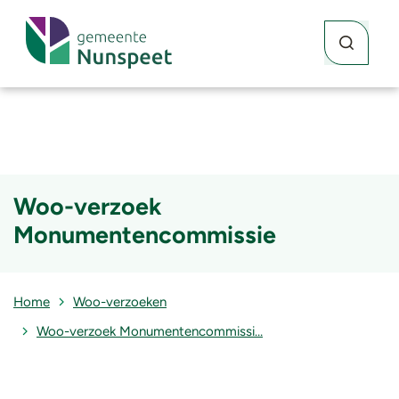
Waar kunne
Zoekknop
Woo-verzoek
Monumentencommissie
Home
Woo-verzoeken
Woo-verzoek Monumentencommissi…