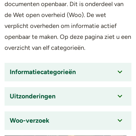
documenten openbaar. Dit is onderdeel van
de Wet open overheid (Woo). De wet
verplicht overheden om informatie actief
openbaar te maken. Op deze pagina ziet u een
overzicht van elf categorieën.
Informatiecategorieën
Accordion
item
is
Uitzonderingen
ingeklapt
Accordion
item
is
Woo-verzoek
ingeklapt
Accordion